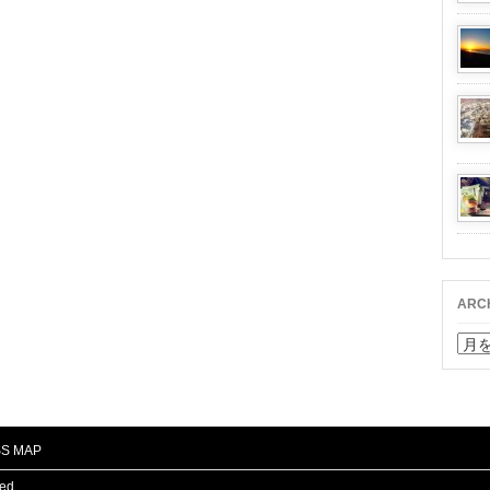
ARC
ARC
S MAP
ved