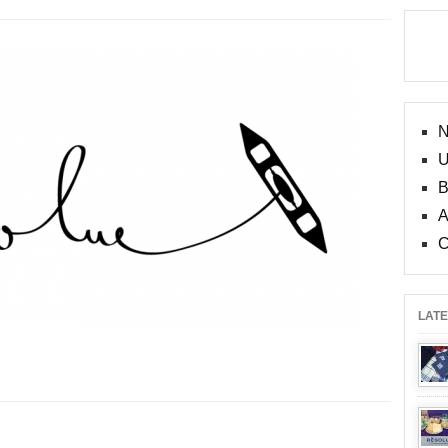
N
LAT